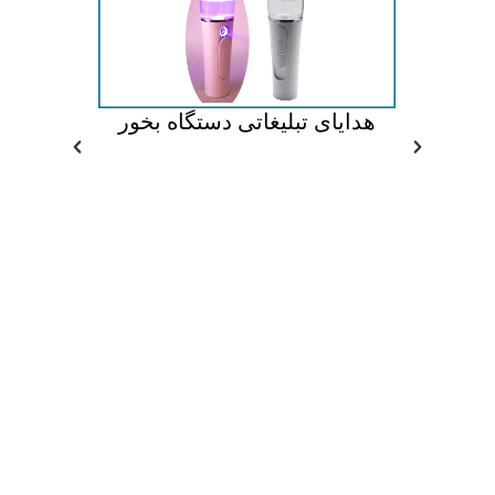
سک
هدایای تبلیغاتی دستگاه بخور
هدایای 