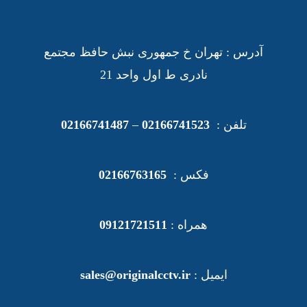
چاپ رنگی
آدرس : تهران خ جمهوری نبش حافظ مجتمع
نادری ط اول واحد 21
تلفن :
02166741523
–
02166741487
فکس :
02166763165
همراه :
09121721511
ایمیل :
sales@originalcctv.ir