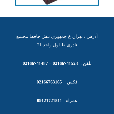
جعبه
آدرس : تهران خ جمهوری نبش حافظ مجتمع
نادری ط اول واحد 21
تلفن :
02166741523
–
02166741487
فکس :
02166763165
همراه :
09121721511