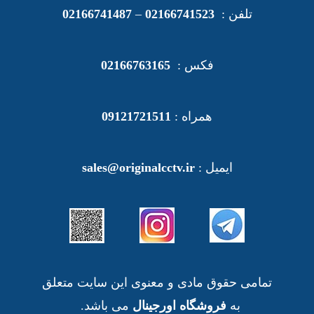
تلفن :
02166741523
–
02166741487
فکس :
02166763165
همراه :
09121721511
ایمیل :
sales@originalcctv.ir
تمامی حقوق مادی و معنوی این سایت متعلق
به
فروشگاه اورجینال
می باشد.