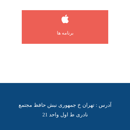
لورم ایپسوم متن ساختگی با تولید سادگی
نامفهوم از صنعت چاپ و با استفاده از طراحان
برنامه ها
گرافیک است.
آدرس : تهران خ جمهوری نبش حافظ مجتمع
نادری ط اول واحد 21