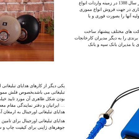
گروه هدایای تبلیغاتی اورجینال با مدیریت آقای حسین محمدیه از سال 1388 در زمینه واردات انواع
مکاری در جهت فروش انواع مموری
ه آنها را بصورت فوری و با
رکت های مختلف پیشنهاد ساخت
رندی را به دیگر مدیران کارخانجات
 با مدیران بانک سپه و بانک
یکی دیگر از کارهای هدایای تبلیغاتی
تبلیغاتی می باشدبخصوص فلش ممور
بودن شکل ظاهری آن مورد تایید خیلی
… ایرانیان و دفتر نمایندگی مقام م
هدایای تبلیغاتی اورجینال به ارمغان 
هدایای تبلیغاتی اورجینال برای تامین
جوهرهای ژاپنی برای کیفیت چاپ و شف