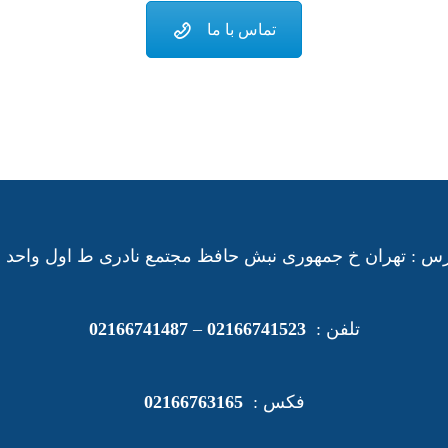
تماس با ما
س : تهران خ جمهوری نبش حافظ مجتمع نادری ط اول واحد 21
تلفن :
02166741523
–
02166741487
فکس :
02166763165