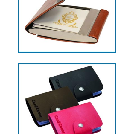
هدایای تبلیغاتی جاکارتی -- کد L27