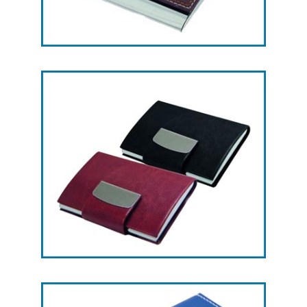
هدایای تبلیغاتی جاکارتی -- کد L31