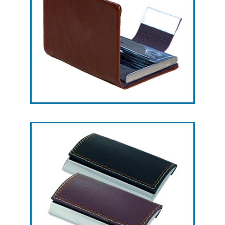
هدایای تبلیغاتی جاکارتی -- کد L24