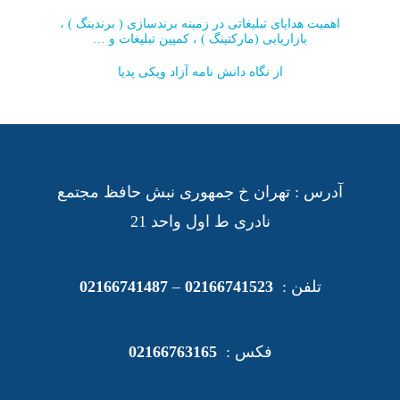
اهمیت هدایای تبلیغاتی در زمینه برندسازی ( برندینگ ) ،
هدایای تبلیغاتی جاکارتی -- کد L32
بازاریابی (مارکتینگ ) ، کمپین تبلیغات و …
از نگاه دانش نامه آزاد ویکی پدیا
آدرس : تهران خ جمهوری نبش حافظ مجتمع
نادری ط اول واحد 21
تلفن :
02166741523
–
02166741487
فکس :
02166763165