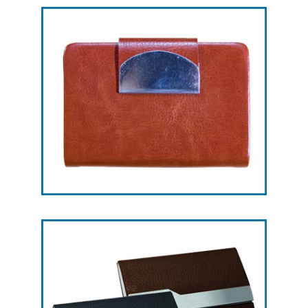
هدایای تبلیغاتی جاکارتی -- کد L23