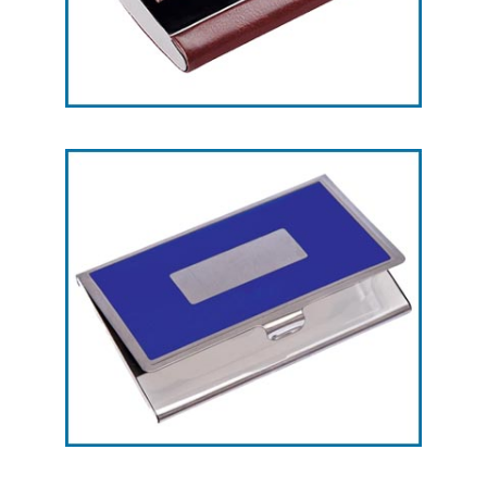
هدایای تبلیغاتی جاکارتی -- کد L28