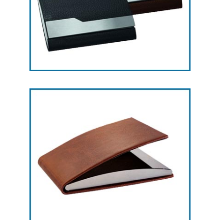
هدایای تبلیغاتی جاکارتی -- کد L22