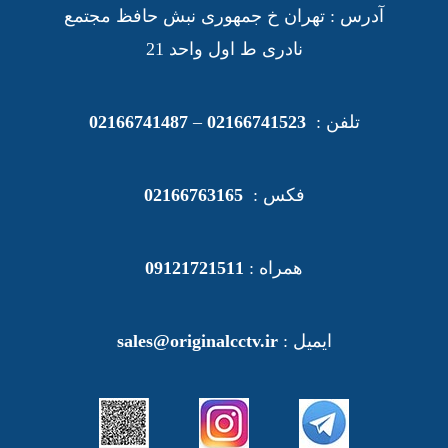
آدرس : تهران خ جمهوری نبش حافظ مجتمع
نادری ط اول واحد 21
تلفن :
02166741523
–
02166741487
فکس :
02166763165
همراه :
09121721511
ایمیل :
sales@originalcctv.ir