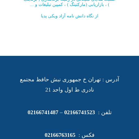
) ، بازاریابی (مارکتینگ ) ، کمپین تبلیغات و …
از نگاه دانش نامه آزاد ویکی پدیا
آدرس : تهران خ جمهوری نبش حافظ مجتمع
نادری ط اول واحد 21
تلفن :
02166741523
–
02166741487
فکس :
02166763165