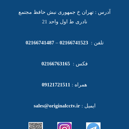
آدرس : تهران خ جمهوری نبش حافظ مجتمع
نادری ط اول واحد 21
تلفن :
02166741523
–
02166741487
فکس :
02166763165
همراه :
09121721511
ایمیل :
sales@originalcctv.ir