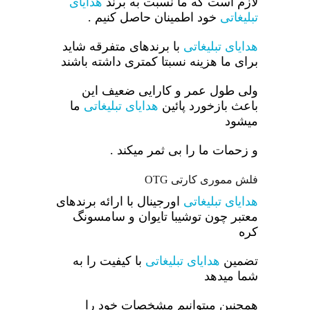
لازم است که ما نسبت به برند
هدایای
تبلیغاتی
خود اطمینان حاصل کنیم .
هدایای تبلیغاتی
با برندهای متفرقه شاید
برای ما هزینه نسبتا کمتری داشته باشند
ولی طول عمر و کارایی ضعیف این
باعث بازخورد پائین
هدایای تبلیغاتی
ما
میشود
و زحمات ما را بی ثمر میکند .
فلش مموری کارتی OTG
هدایای تبلیغاتی
اورجینال با ارائه برندهای
معتبر چون توشیبا تایوان و سامسونگ
کره
تضمین
هدایای تبلیغاتی
با کیفیت را به
شما میدهد
همچنین میتوانیم مشخصات خود را