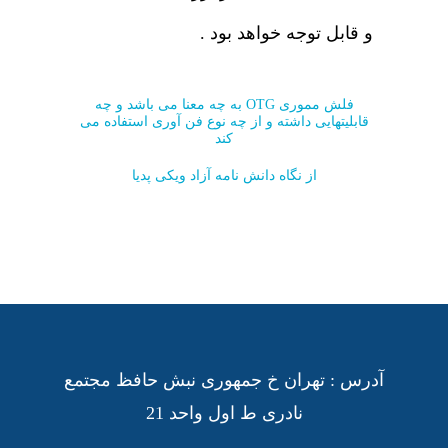
و قابل توجه خواهد بود .
فلش مموری OTG به چه معنا می باشد و چه
قابلیتهایی داشته و از چه نوع فن آوری استفاده می
کند
از نگاه دانش نامه آزاد ویکی پدیا
آدرس : تهران خ جمهوری نبش حافظ مجتمع
نادری ط اول واحد 21