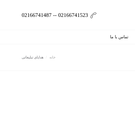
02166741523 -- 02166741487
تماس با ما
خانه
هدایای تبلیغاتی