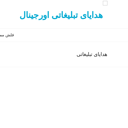
فلش ممور
هدایای تبلیغاتی