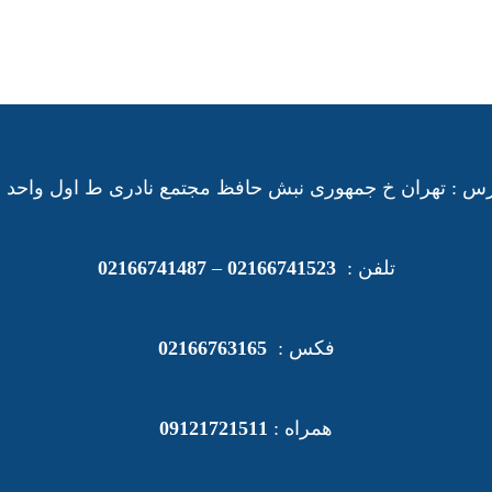
س : تهران خ جمهوری نبش حافظ مجتمع نادری ط اول واحد 21
تلفن :
02166741523
–
02166741487
فکس :
02166763165
همراه :
09121721511