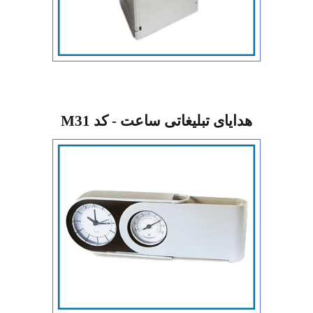
هدایای تبلیغاتی ساعت - کد M31