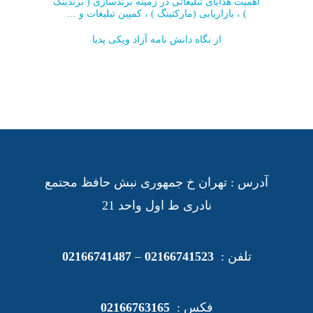
اهمیت هدایای تبلیغاتی در زمینه برندسازی ( برندینگ
) ، بازاریابی (مارکتینگ ) ، کمپین تبلیغات و …
از نگاه دانش نامه آزاد ویکی پدیا
آدرس : تهران خ جمهوری نبش حافظ مجتمع
نادری ط اول واحد 21
تلفن :
02166741523
–
02166741487
فکس :
02166763165