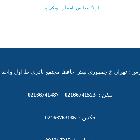
از نگاه دانش نامه آزاد ویکی پدیا
س : تهران خ جمهوری نبش حافظ مجتمع نادری ط اول واحد 21
تلفن :
02166741523
–
02166741487
فکس :
02166763165