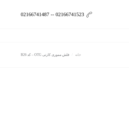
02166741523 -- 02166741487
خانه
فلش مموری کارتی OTG – کد B26