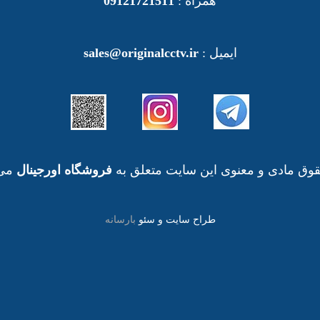
همراه :
09121721511
ایمیل :
sales@originalcctv.ir
وق مادی و معنوی این سایت متعلق به
فروشگاه اورجینال
می 
طراح سایت و سئو
بارسانه