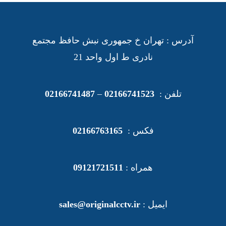
آدرس : تهران خ جمهوری نبش حافظ مجتمع
نادری ط اول واحد 21
تلفن :
02166741523
–
02166741487
فکس :
02166763165
همراه :
09121721511
ایمیل :
sales@originalcctv.ir