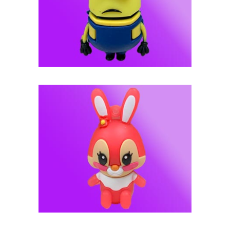
فلش مموری عروسکی -- کد J115