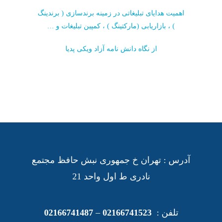
اهمیت هدایای تبلیغاتی در زمینه برندسازی ( برندینگ
) ، بازاریابی (مارکتینگ ) ، کمپین تبلیغات و …
از نگاه دانش نامه آزاد ویکی پدیا
آدرس : تهران خ جمهوری نبش حافظ مجتمع
نادری ط اول واحد 21
تلفن :
02166741523
–
02166741487