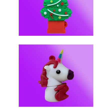
فلش مموری عروسکی -- کد J102