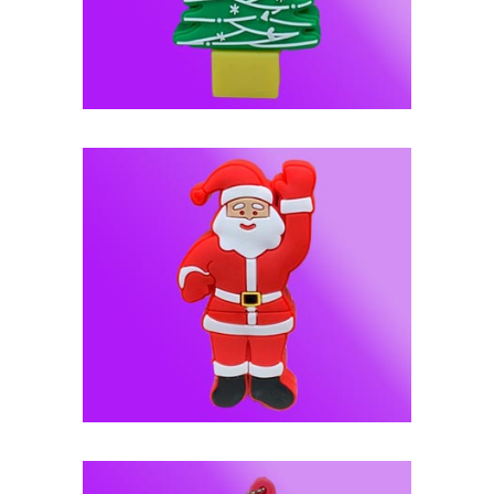
فلش مموری عروسکی -- کد J107