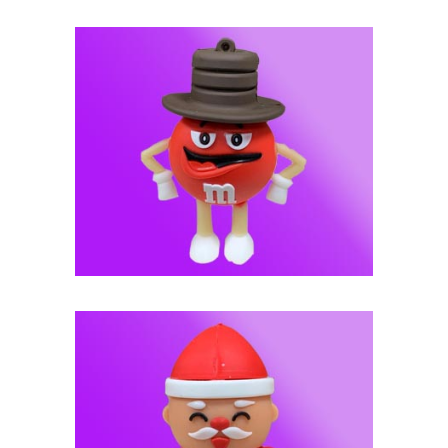
فلش مموری عروسکی-- کد J96
فلش مموری عروسکی -- کد J95