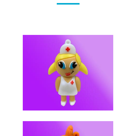
فلش مموری عروسکی -- کد J93