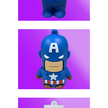
فلش مموری عروسکی -- کد J120