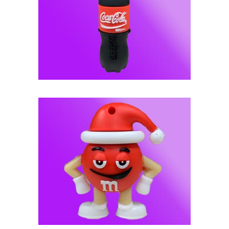
فلش مموری عروسکی -- کد J97