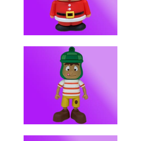
فلش مموری عروسکی -- کد J94