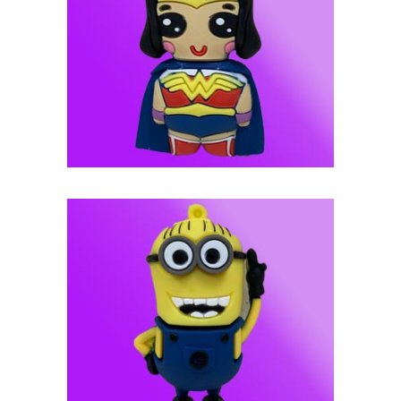
فلش مموری عروسکی -- کد J105