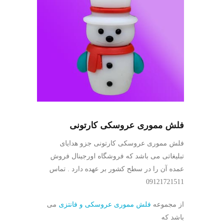
فلش مموری عروسکی -- کد J119
فلش مموری عروسکی کارتونی
فلش مموری عروسکی -- کد J118
فلش مموری عروسکی کارتونی جزو هدایای
تبلیغاتی می باشد که فروشگاه اورجینال فروش
عمده آن را در سطح کشور بر عهده دارد . تماس
09121721511
از مجموعه
فلش مموری عروسکی و فانتزی
می
باشد که