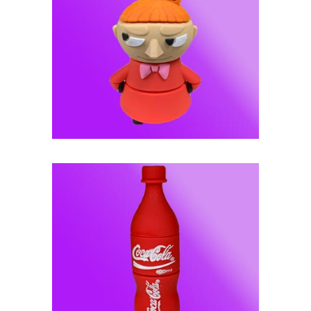
فلش مموری عروسکی -- کد J92