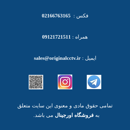
فکس :
02166763165
همراه :
09121721511
ایمیل :
sales@originalcctv.ir
تمامی حقوق مادی و معنوی این سایت متعلق
به
فروشگاه اورجینال
می باشد.