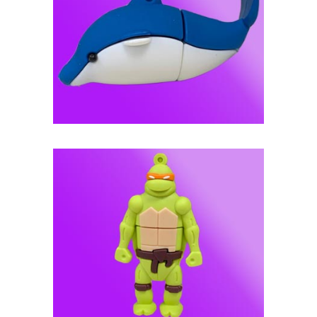
فلش مموری عروسکی -- کد J110