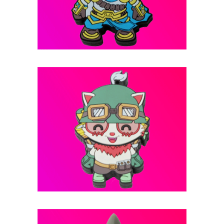
فلش مموری عروسکی -- کد B18