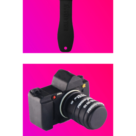
فلش مموری عروسکی -- کد B21