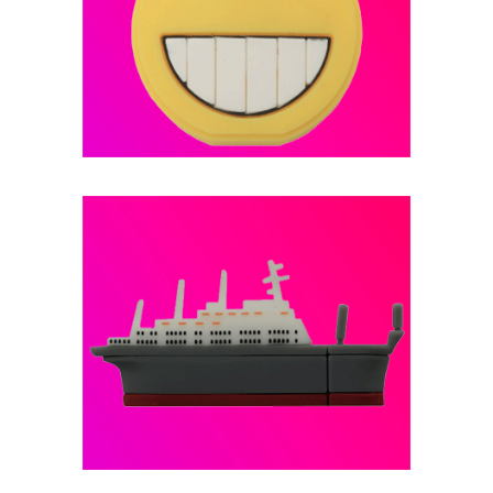
فلش مموری عروسکی -- کد B13