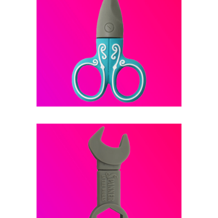
فلش مموری عروسکی -- کد B17
فلش مموری عروسکی -- کد B24