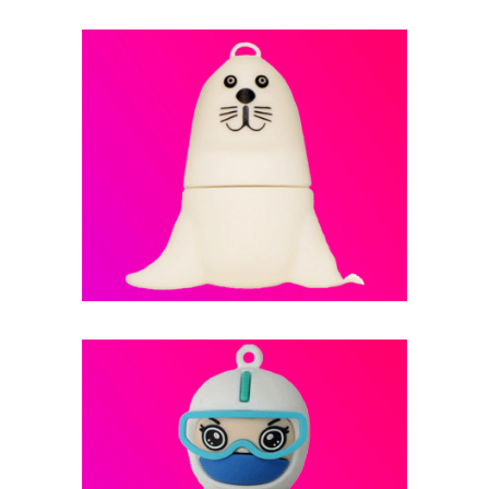
فلش مموری عروسکی-- کد B7
فلش مموری عروسکی -- کد B6