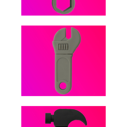
فلش مموری عروسکی -- کد B23
فلش مموری عروسکی -- کد B22