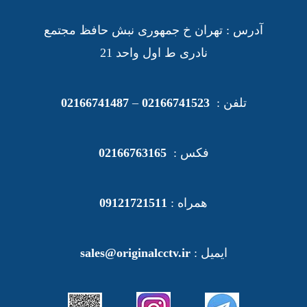
آدرس : تهران خ جمهوری نبش حافظ مجتمع
نادری ط اول واحد 21
تلفن :
02166741523
–
02166741487
فکس :
02166763165
همراه :
09121721511
ایمیل :
sales@originalcctv.ir