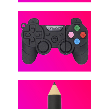
فلش مموری عروسکی -- کد B28
فلش مموری عروسکی -- کد B27