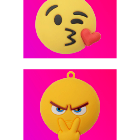
فلش مموری عروسکی -- کد B16