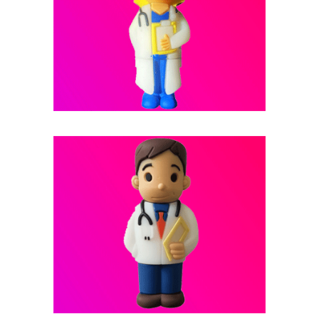
فلش مموری عروسکی -- کد B8