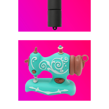
فلش مموری عروسکی -- کد B26