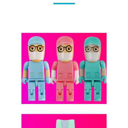
فلش مموری عروسکی -- کد B4