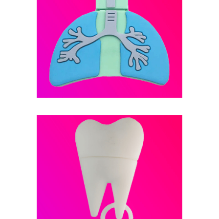
فلش مموری عروسکی -- کد B3