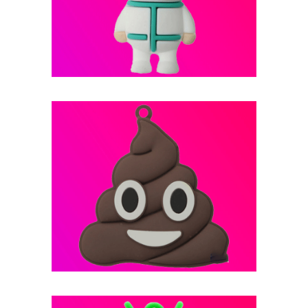
فلش مموری عروسکی -- کد B5