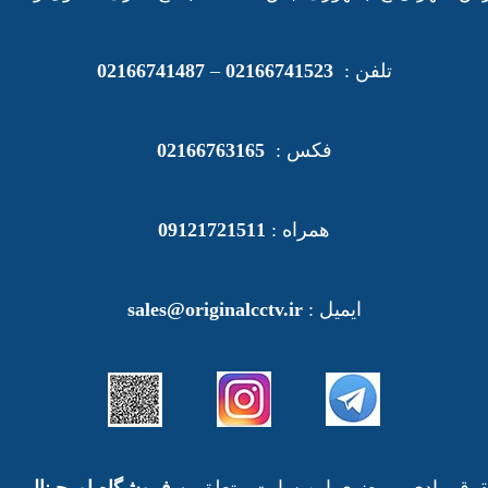
تلفن :
02166741523
–
02166741487
فکس :
02166763165
همراه :
09121721511
ایمیل :
sales@originalcctv.ir