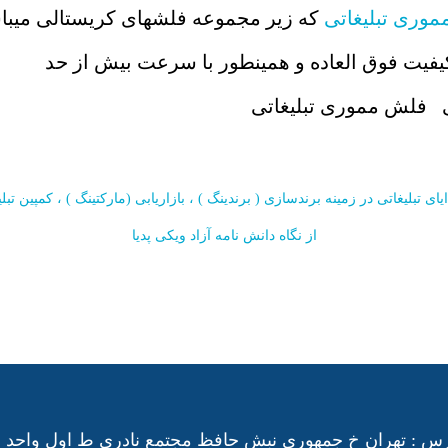
وری تبلیغاتی
که زیر مجموعه فلشهای کریستالی میبا
یفیت فوق العاده و همینطور با سرعت بیش از حد
 فلش مموری تبلیغاتی
ای تبلیغاتی در زمینه برندسازی ( برندینگ ) ، بازاریابی (مارکتینگ ) ، کمپین تب
از نگاه دانش نامه آزاد ویکی پدیا
س : تهران خ جمهوری نبش حافظ مجتمع نادری ط اول واحد 21