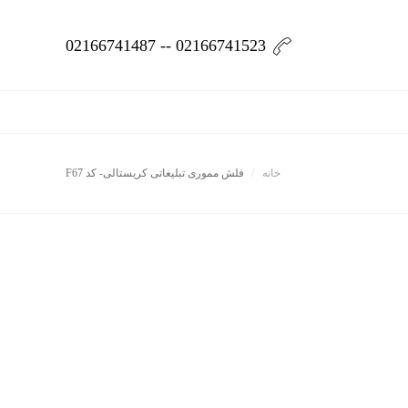
02166741523 -- 02166741487
خانه
فلش مموری تبلیغاتی کریستالی- کد F67