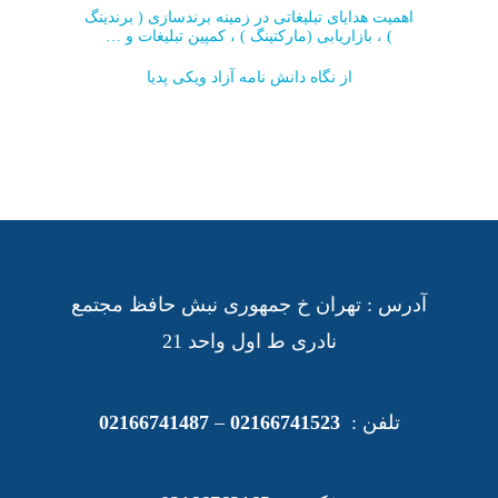
اهمیت هدایای تبلیغاتی در زمینه برندسازی ( برندینگ
) ، بازاریابی (مارکتینگ ) ، کمپین تبلیغات و …
از نگاه دانش نامه آزاد ویکی پدیا
آدرس : تهران خ جمهوری نبش حافظ مجتمع
نادری ط اول واحد 21
تلفن :
02166741523
–
02166741487