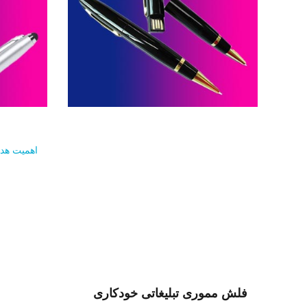
اهمیت هدای
فلش مموری خودکاری -- کد H84
فلش م
فلش مموری تبلیغاتی خودکاری