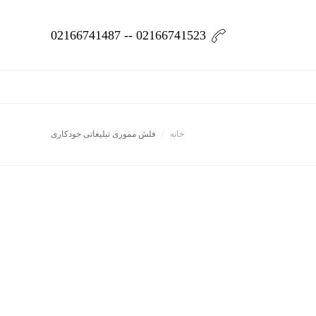
02166741523 -- 02166741487
خانه
فلش مموری تبلیغاتی خودکاری