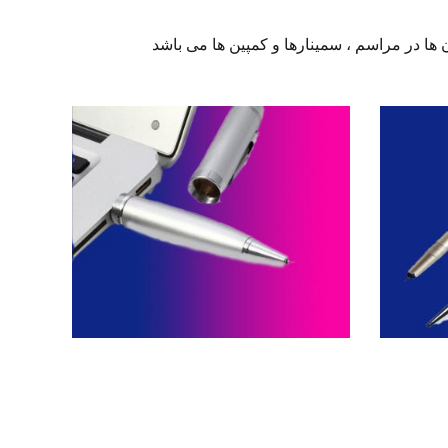
ا در مراسم ، سمینارها و کمپین ها می باشد
فلش مموری خودکاری -- کد H83