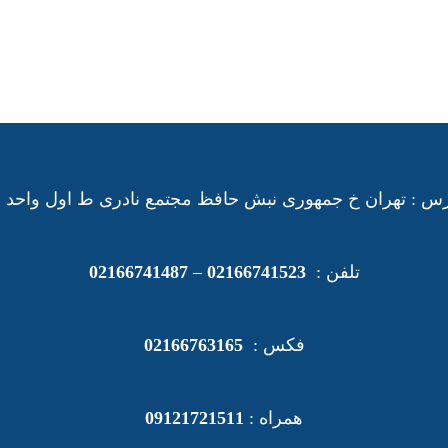
س : تهران خ جمهوری نبش حافظ مجتمع نادری ط اول واحد 21
تلفن :
02166741523
–
02166741487
فکس :
02166763165
همراه :
09121721511