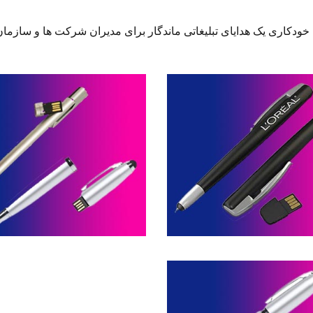
دکاری یک هدایای تبلیغاتی ماندگار برای مدیران شرکت ها و سازمان ه
موری خودکاری -- کد H81
فلش مموری خودکاری -- کد H82