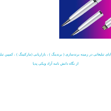
ای تبلیغاتی در زمینه برندسازی ( برندینگ ) ، بازاریابی (مارکتینگ ) ، کمپین تب
موری خودکاری -- کد H85
از نگاه دانش نامه آزاد ویکی پدیا