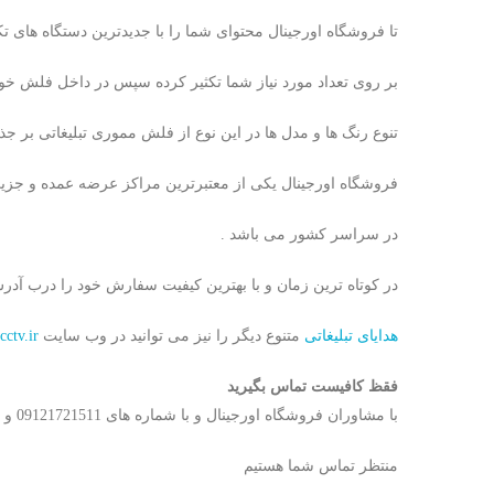
تا فروشگاه اورجینال محتوای شما را با جدیدترین دستگاه های تک
بر روی تعداد مورد نیاز شما تکثیر کرده سپس در داخل فلش خو
تنوع رنگ ها و مدل ها در این نوع از فلش مموری تبلیغاتی بر جذا
فروشگاه اورجینال یکی از معتبرترین مراکز عرضه عمده و جزیی
در سراسر کشور می باشد .
در کوتاه ترین زمان و با بهترین کیفیت سفارش خود را درب آدرس
هدایای تبلیغاتی
متنوع دیگر را نیز می توانید در وب سایت
ctv.ir/
فقظ کافیست تماس بگیرید
با مشاوران فروشگاه اورجینال و با شماره های 09121721511 و یا 02166741487 تماس گرفته و از اطلاعات به روز از لیست قیمت ها با خبر شوید .
منتظر تماس شما هستیم