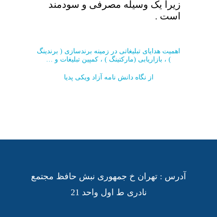
زیرا یک وسیله مصرفی و سودمند
است .
اهمیت هدایای تبلیغاتی در زمینه برندسازی ( برندینگ
) ، بازاریابی (مارکتینگ ) ، کمپین تبلیغات و …
از نگاه دانش نامه آزاد ویکی پدیا
آدرس : تهران خ جمهوری نبش حافظ مجتمع
نادری ط اول واحد 21