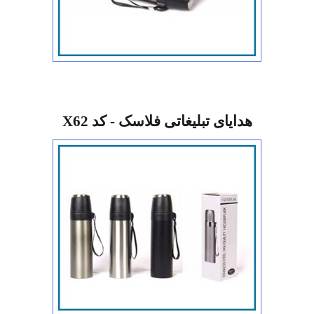
هدایای تبلیغاتی فلاسک - کد X62