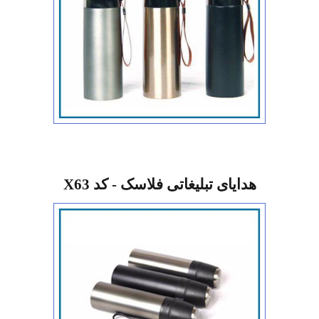
هدایای تبلیغاتی فلاسک - کد X63